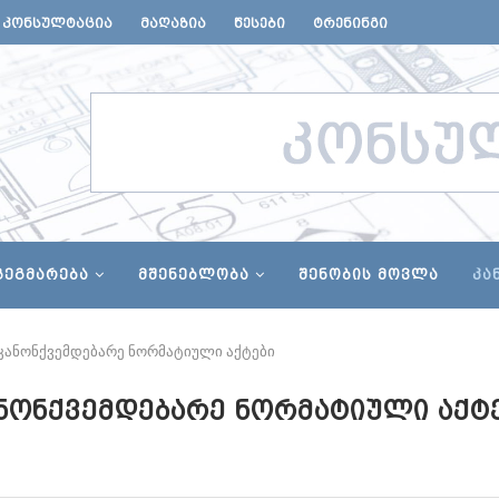
ᲙᲝᲜᲡᲣᲚᲢᲐᲪᲘᲐ
ᲛᲐᲦᲐᲖᲘᲐ
ᲬᲔᲡᲔᲑᲘ
ᲢᲠᲔᲜᲘᲜᲒᲘ
ᲒᲔᲒᲛᲐᲠᲔᲑᲐ
ᲛᲨᲔᲜᲔᲑᲚᲝᲑᲐ
ᲨᲔᲜᲝᲑᲘᲡ ᲛᲝᲕᲚᲐ
ᲙᲐ
კანონქვემდებარე ნორმატიული აქტები
ᲜᲝᲜᲥᲕᲔᲛᲓᲔᲑᲐᲠᲔ ᲜᲝᲠᲛᲐᲢᲘᲣᲚᲘ ᲐᲥᲢ