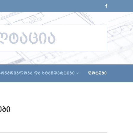
ᲜᲝᲜᲛᲓᲔᲑᲚᲝᲑᲐ ᲓᲐ ᲡᲢᲐᲜᲓᲐᲠᲢᲔᲑᲘ
ᲤᲝᲠᲣᲛᲘ
ᲔᲑᲘ