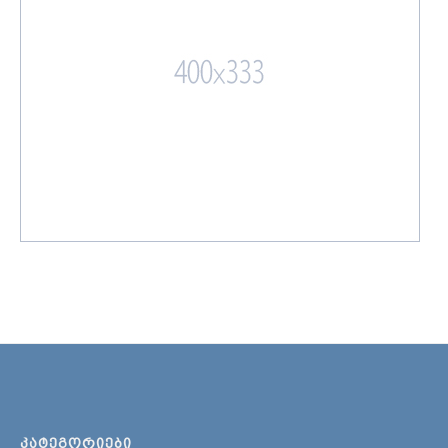
ᲙᲐᲢᲔᲒᲝᲠᲘᲔᲑᲘ