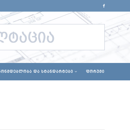
ᲜᲝᲜᲛᲓᲔᲑᲚᲝᲑᲐ ᲓᲐ ᲡᲢᲐᲜᲓᲐᲠᲢᲔᲑᲘ
ᲤᲝᲠᲣᲛᲘ