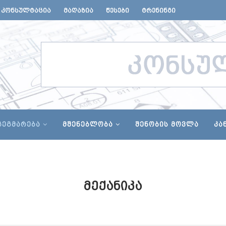
ᲙᲝᲜᲡᲣᲚᲢᲐᲪᲘᲐ
ᲛᲐᲦᲐᲖᲘᲐ
ᲬᲔᲡᲔᲑᲘ
ᲢᲠᲔᲜᲘᲜᲒᲘ
ᲒᲔᲒᲛᲐᲠᲔᲑᲐ
ᲛᲨᲔᲜᲔᲑᲚᲝᲑᲐ
ᲨᲔᲜᲝᲑᲘᲡ ᲛᲝᲕᲚᲐ
ᲙᲐ
ᲛᲔᲥᲐᲜᲘᲙᲐ