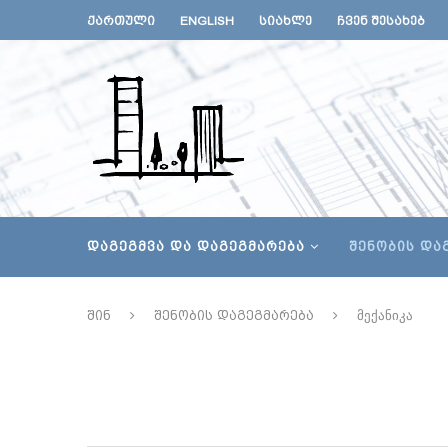
ᲥᲐᲠᲗᲣᲚᲘ
ENGLISH
ᲡᲘᲐᲮᲚᲔ
ᲩᲕᲔᲜ ᲨᲔᲡᲐᲮᲔᲑ
ᲓᲐᲒᲔᲒᲛᲕᲐ ᲓᲐ ᲓᲐᲒᲔᲒᲛᲐᲠᲔᲑᲐ
ᲨᲔᲜᲝᲑᲘᲡ ᲓᲐ
შინ
შენობის დაგეგმარება
მექანიკა