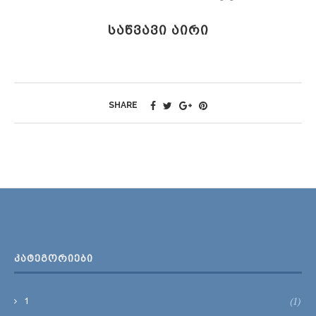
ᲡᲐᲬᲕᲐᲕᲘ ᲐᲘᲠᲘ
SHARE
ᲙᲐᲢᲔᲒᲝᲠᲘᲔᲑᲘ
(1)
1